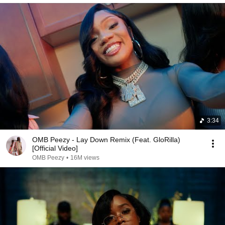
3:34
OMB Peezy - Lay Down Remix (Feat. GloRilla)
[Official Video]
OMB Peezy
•
16M views